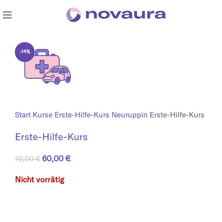
-14%
Start
Kurse
Erste-Hilfe-Kurs Neuruppin
Erste-Hilfe-Kurs
Erste-Hilfe-Kurs
Ursprünglicher Preis war: 70,00 €
60,00
€
Aktueller Preis ist: 60,00 €.
70,00
€
Nicht vorrätig