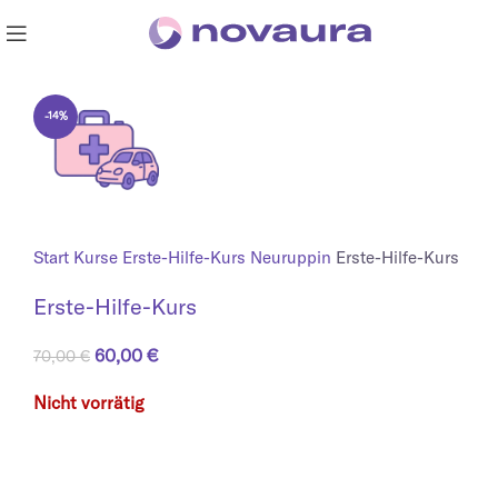
-14%
Start
Kurse
Erste-Hilfe-Kurs Neuruppin
Erste-Hilfe-Kurs
Erste-Hilfe-Kurs
Ursprünglicher Preis war: 70,00 €
60,00
€
Aktueller Preis ist: 60,00 €.
70,00
€
Nicht vorrätig