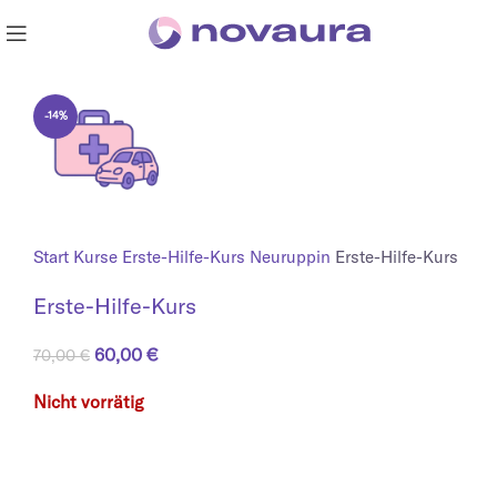
-14%
Start
Kurse
Erste-Hilfe-Kurs Neuruppin
Erste-Hilfe-Kurs
Erste-Hilfe-Kurs
Ursprünglicher Preis war: 70,00 €
60,00
€
Aktueller Preis ist: 60,00 €.
70,00
€
Nicht vorrätig