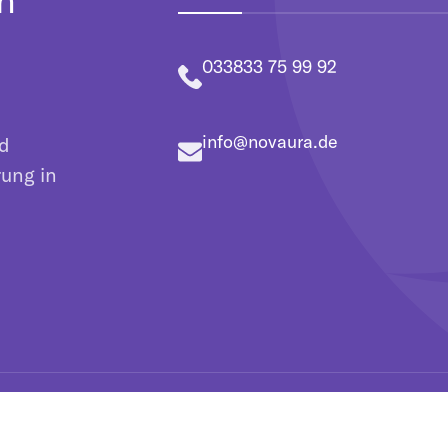
033833 75 99 92
info@novaura.de
nd
rung in