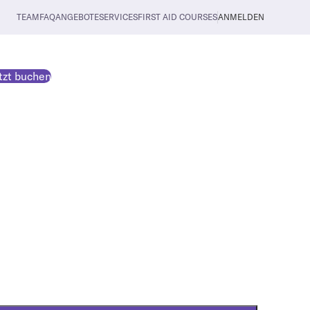
TEAM
FAQ
ANGEBOTE
SERVICES
FIRST AID COURSES
ANMELDEN
tzt buchen