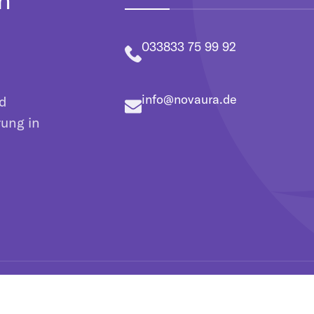
033833 75 99 92
info@novaura.de
nd
rung in