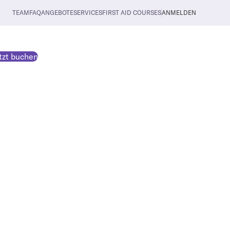
TEAM
FAQ
ANGEBOTE
SERVICES
FIRST AID COURSES
ANMELDEN
tzt buchen