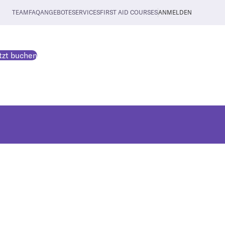
TEAM
FAQ
ANGEBOTE
SERVICES
FIRST AID COURSES
ANMELDEN
tzt buchen