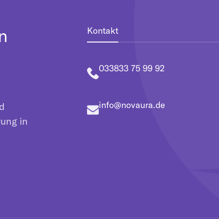
n
Kontakt
033833 75 99 92
info@novaura.de
nd
rung in
Vertra
sene Verträge können Sie hier direkt widerrufen.