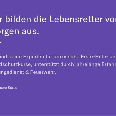
r bilden die Lebensretter vo
rgen aus.
ind deine Experten für praxisnahe Erste-Hilfe- u
dschutzkurse, unterstützt durch jahrelange Erfah
ungsdienst & Feuerwehr.
sere Kurse
Online geschlos