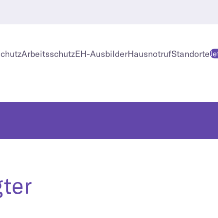
chutz
Arbeitsschutz
EH-Ausbilder
Hausnotruf
Standorte
Je
gter