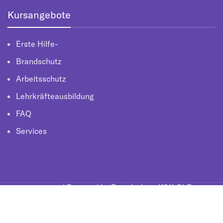
Kursangebote
Erste Hilfe-
Brandschutz
Arbeitsschutz
Lehrkräfteausbildung
FAQ
Services
novaura | Powered by Brandschutz K&K GbR
Impressum
|
Datenschutz
|
AGB